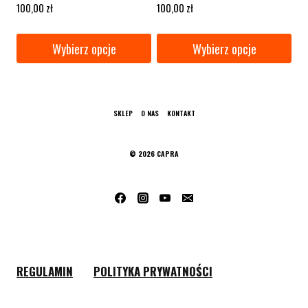
100,00
zł
100,00
zł
Wybierz opcje
Wybierz opcje
Ten
Ten
produkt
produkt
ma
ma
SKLEP
O NAS
KONTAKT
wiele
wiele
wariantów.
wariantów.
© 2026 CAPRA
Opcje
Opcje
można
można
wybrać
wybrać
na
na
stronie
stronie
produktu
produktu
REGULAMIN
POLITYKA PRYWATNOŚCI