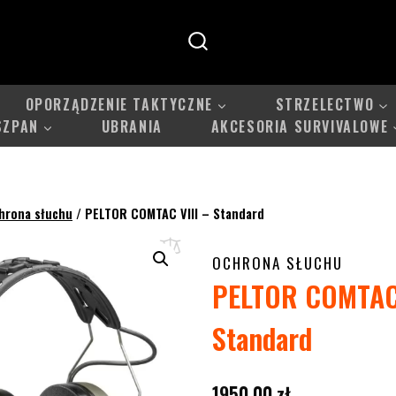
OPORZĄDZENIE TAKTYCZNE
STRZELECTWO
SZPAN
UBRANIA
AKCESORIA SURVIVALOWE
hrona słuchu
/
PELTOR COMTAC VIII – Standard
OCHRONA SŁUCHU
PELTOR COMTAC 
Standard
1950,00
zł