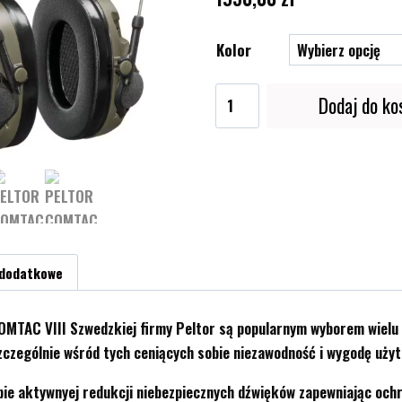
Kolor
ilość
Dodaj do ko
PELTOR
COMTAC
VIII
-
Standard
 dodatkowe
OMTAC VIII Szwedzkiej firmy Peltor są popularnym wyborem wielu
szczególnie wśród tych ceniących sobie niezawodność i wygodę uży
ybie aktywnyej redukcji niebezpiecznych dźwięków zapewniając oc