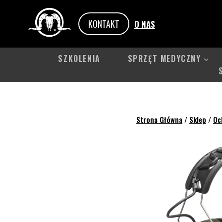
Przejdź
do
KONTAKT
O NAS
treści
SZKOLENIA
SPRZĘT MEDYCZNY
Strona Główna
/
Sklep
/
Oc