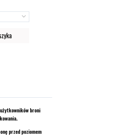
szyka
 użytkowników broni
tkowania.
hronę przed poziomem