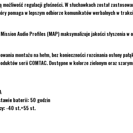
ą możliwość regulacji głośności. W słuchawkach został zastosowa
który pomaga w lepszym odbiorze komunikatów werbalnych w trakci
i Mission Audio Profiles (MAP) maksymalizuje jakości słyszenia w 
sowania
montażu na hełm
, bez konieczności rozcinania osłony pałą
roduktów serii COMTAC. Dostępne w kolorze zielonym oraz szarym
A
tawie baterii:
50 godzin
cy:
-40 st.+55 st.